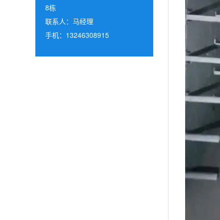
8栋
联系人：马经理
手机：13246308915