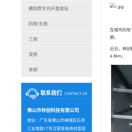
模拟数字光纤直放站
四频/五频
在城市的地
貌。
三频
近日，林创
双频
4.8km。
单频
联系我们
CONTACT US
佛山市林创科技有限公司
地址：广东省佛山市禅城区石湾
三友南路17号泛家居电商创意园