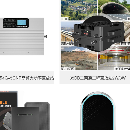
查看详情
ek三网4G+5GNR高频大功率直放站
35DB三网通工程直放站2W/3W