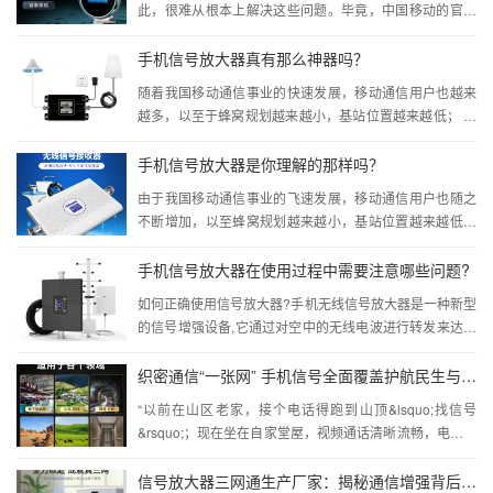
此，很难从根本上解决这些问题。毕竟，中国移动的官方
基站资源有限。然而，随着科学技术的不断发展，手机信
号放大器已经成为一种...
手机信号放大器真有那么神器吗？
随着我国移动通信事业的快速发展，移动通信用户也越来
越多，以至于蜂窝规划越来越小，基站位置越来越低； 另
一方面，随着城市建设的发展，高层建筑不断涌现。基于
无线通信的阴影效应，移...
手机信号放大器是你理解的那样吗？
由于我国移动通信事业的飞速发展，移动通信用户也随之
不断增加，以至蜂窝规划越来越小，基站位置越来越低；
另一方面，随着城市建设的发展，高层建筑不断涌现，基
于无线传播的阴影效应，在这...
手机信号放大器在使用过程中需要注意哪些问题?
如何正确使用信号放大器?手机无线信号放大器是一种新型
的信号增强设备,它通过对空中的无线电波进行转发来达到
扩展无线电信号传输范围和提高传输距离的目的。在一些
特殊场合...
织密通信“一张网” 手机信号全面覆盖护航民生与发展
“以前在山区老家，接个电话得跑到山顶&lsquo;找信号
&rsquo;；现在坐在自家堂屋，视频通话清晰流畅，电商直
播带货也顺风顺水。”家住我市偏远山区的农户张建国，指
着满格...
信号放大器三网通生产厂家：揭秘通信增强背后的技术力量