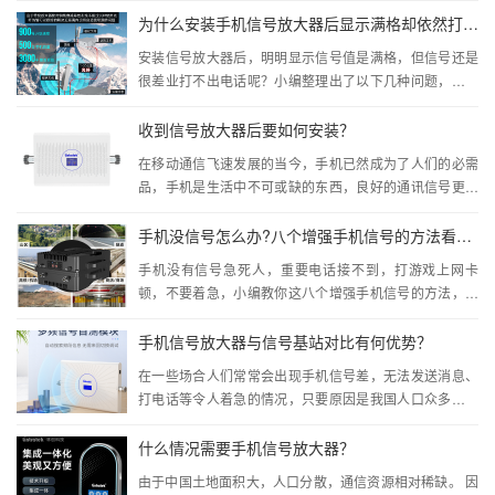
发展，城市的高层...
为什么安装手机信号放大器后显示满格却依然打不通电话？
安装信号放大器后，明明显示信号值是满格，但信号还是
很差业打不出电话呢？小编整理出了以下几种问题，安装
时候一定要记得避开：1、检查室外天线是否与放大器主机
间隔且隔墙5米以上，距...
收到信号放大器后要如何安装？
在移动通信飞速发展的当今，手机已然成为了人们的必需
品，手机是生活中不可或缺的东西，良好的通讯信号更是
重中之重。要是遇上信号很差的时候，估计会让不少人抓
狂，比如信号变差，重要...
手机没信号怎么办?八个增强手机信号的方法看过来！
手机没有信号急死人，重要电话接不到，打游戏上网卡
顿，不要着急，小编教你这八个增强手机信号的方法，马
上过过来！ 一、使用网络检测仪器（例如：Cellular-Z,信
号管家）检查所在地区的信号...
手机信号放大器与信号基站对比有何优势？
在一些场合人们常常会出现手机信号差，无法发送消息、
打电话等令人着急的情况，只要原因是我国人口众多，信
号基站有限，由于种种原因，手机信号放大器的出现，解
决了一系列信号差问题...
什么情况需要手机信号放大器？
由于中国土地面积大，人口分散，通信资源相对稀缺。 因