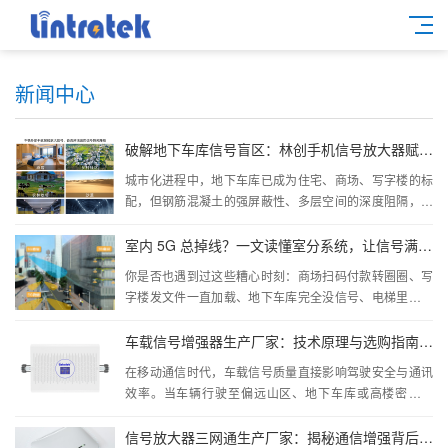
新闻中心
破解地下车库信号盲区：林创手机信号放大器赋能城市地下空间通信升级
城市化进程中，地下车库已成为住宅、商场、写字楼的标
配，但钢筋混凝土的强屏蔽性、多层空间的深度阻隔，以
及密集车辆停放带来的信号干扰，让地下车库普遍沦为 “信
号盲区&rdq...
室内 5G 总掉线？一文读懂室分系统，让信号满格不卡顿
你是否也遇到过这些糟心时刻：商场扫码付款转圈圈、写
字楼发文件一直加载、地下车库完全没信号、电梯里通话
秒断&hellip;&hellip; 不是手机不行，也不是套餐没选对，
90% 的问题，都...
车载信号增强器生产厂家：技术原理与选购指南全解析
在移动通信时代，车载信号质量直接影响驾驶安全与通讯
效率。当车辆行驶至偏远山区、地下车库或高楼密集区
时，信号衰减、通话中断等问题频发，而车载信号增强器
生产厂家正是通过技...
信号放大器三网通生产厂家：揭秘通信增强背后的技术力量