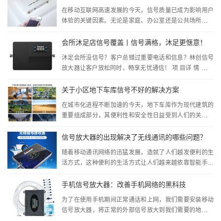
在移动互联网高速发展的今天，信号质量已成为影响用户
体验的关键因素。无论是家庭、办公室还是公共场所，弱
信号、无信号的问题仍困扰着许多人。而信号放大器三网
通设备的出现，为...
会所沐足店信号覆盖丨信号满格，沐足更惬意！
沐足会所没信号？客户总错过重要电话和信息？林创信号
放大器让客户放松同时，畅享无忧通信！ 项 目详 情 本案
例是坐落广州白云区一家独具魅力的沐足城。沐足城在装
修完毕正式...
关于小区地下车库信号不好的解决方案
在城市化进程不断加速的今天，地下车库作为现代建筑的
重要组成部分，其便利性和安全性日益受到人们的关注。
然而，地下车库信号不好一直是困扰车主和物业管理者的
一大难题。这不仅...
信号放大器的出现解决了无线通讯的哪些问题？
随着移动通讯网络的迅猛发展，造就了人们越发便利的生
活方式，这种便利的生活方式让人们越来越依靠智能手机
和网络，可往往也有网络覆盖不到的地方。但由于电磁波
是直线传播的，通常...
手机信号放大器：改善手机网络的黑科技
为了在使用手机期间正常通话和上网，我们需要安装移动
信号放大器，将正常的外部信号放大到我们需要的地方，
为弱信号场所的人带来稳定的移动信号。 随着城市的快速