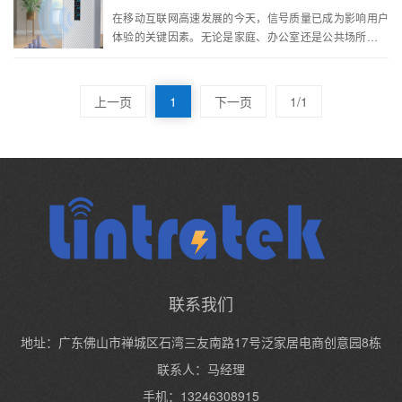
在移动互联网高速发展的今天，信号质量已成为影响用户
体验的关键因素。无论是家庭、办公室还是公共场所，弱
信号、无信号的问题仍困扰着许多人。而信号放大器三网
通设备的出现，为...
上一页
1
下一页
1/1
联系我们
地址：广东佛山市禅城区石湾三友南路17号泛家居电商创意园8栋
联系人：马经理
手机：13246308915